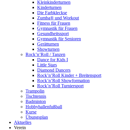
Kleinkinderturnen
Kinderturnen
Die Farbkleckse
Zumba® und Workout
Fitness für Frauen
Gymnastik für Frauen
Gesundheitssport
Gymnastik für Senioren
Gerätturnen
Showturnen
Rock’n’Roll / Tanzen
Dance for Kids I
Little Stars
Diamond Dancers
Rock’n’Roll Kinder + Breitensport
Rock’n’Roll Showformation
Rock’n’Roll Turniersport
Trampolin
Tischtennis
Badminton
Hobbyhallenfußball
Kurse
Übungsplan
Aktuelles
Verein