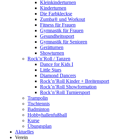
Kleinkinderturnen
Kinderturnen
Die Farbkleckse
Zumba® und Workout
Fitness für Frauen
Gymnastik für Frauen
Gesundheitssport
Gymnastik für Senioren
Gerätturnen
Showturnen
Rock’n’Roll / Tanzen
Dance for Kids I
Little Stars
Diamond Dancers
Rock’n’Roll Kinder + Breitensport
Rock’n’Roll Showformation
Rock’n’Roll Turniersport
Trampolin
Tischtennis
Badminton
Hobbyhallenfußball
Kurse
Übungsplan
Aktuelles
Verein