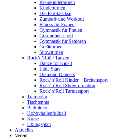
Kleinkinderturnen
Kinderturnen
Die Farbkleckse
Zumba® und Workout
Fitness für Frauen
Gymnastik für Frauen
Gesundheitssport
Gymnastik für Senioren
Gerätturnen
Showturnen
Rock’n’Roll / Tanzen
Dance for Kids I
Little Stars
Diamond Dancers
Rock’n’Roll Kinder + Breitensport
Rock’n’Roll Showformation
Rock’n’Roll Turniersport
Trampolin
Tischtennis
Badminton
Hobbyhallenfußball
Kurse
Übungsplan
Aktuelles
Verein