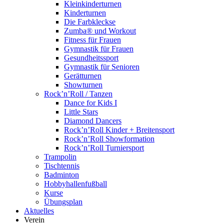
Kleinkinderturnen
Kinderturnen
Die Farbkleckse
Zumba® und Workout
Fitness für Frauen
Gymnastik für Frauen
Gesundheitssport
Gymnastik für Senioren
Gerätturnen
Showturnen
Rock’n’Roll / Tanzen
Dance for Kids I
Little Stars
Diamond Dancers
Rock’n’Roll Kinder + Breitensport
Rock’n’Roll Showformation
Rock’n’Roll Turniersport
Trampolin
Tischtennis
Badminton
Hobbyhallenfußball
Kurse
Übungsplan
Aktuelles
Verein