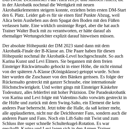
in der Akrobatik nochmal die Wertigkeit mit neuen
Akrobatikelementen steigern konnte, erzielten beim ersten DM-Start
den 6. Platz. Leider gab es für sie einen fünf Punkte Abzug, weil
Alica beim Ausheben aus dem Spagat den Boden mit den Füßen
verlassen hatte. Eine wirklich unsinnige Regel, aber die hat auch
Trainer Walter Buck mit zu verantworten, er hätte darauf als
ehemaliger Wertungsrichter explizit darauf hinweisen müssen.
Der absolute Höhepunkt der DM 2023 stand dann mit dem
Akrobatik-Finale der B-Klasse an. Die Paare haben für diesen
Höhepunkt nochmal ihr Akrobatik-Level hochgeschraubt. So auch
Karina Kunst und Levi Elmers. Sie begannen mit dem freien
Einsteiger Rückwärtssalto gehockt in einer Höhe, die nicht einmal
von der späteren A-Klasse (Königsklasse) getoppt wurde. Schon
hier wurden die Zuschauer von den Bänken gerissen. Es folgte der
Rückensalto gestreckt mit ganzer Schraube, eine internationale
Höchstschwierigkeit. Und weiter gings mit Einsteiger Käskehre
Todessturz, alles fehlerfrei mit hoher Präzision. Die Paradeakrobatik
von Karina und Levi folgte mit Valentino-Salto vorwärts gestreckt in
die Hüfte und zurück mit dem Swing-Salto, ein Element die kein
anderes Paar beherrscht. Jetzt tobte die Halle, da saß keiner mehr,
alle applaudierten, nicht nur die Deichhorster Fans, sondern auch die
anderen Paare und Fans. Noch ein Lift-Salto mit Twist und zum
Schluss ihre super schnelle Schulterkugel-Rotation. Es war
geschafft, Karina und Levi lagen sich in den Armen Trainer,