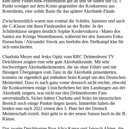
kam diese Fußtechnik-Präsentation gut an und sie hatten nur ca. 1
Punkt weniger auf dem Konto gegenüber der Konkurrenz aus
Rosenheim, eine solide Basis für das spätere Akrobatik-Finale.
Zwischenzeitlich waren nun erstmal die Schüler, Junioren und auch
die C-Klasse mit ihren Finalrunden an der Reihe. In der
Schülerklasse siegten deutlich Sophie Koshevnikova / Mateo dos
Santos aus Königs Wusterhausen, während bei den Junioren Erika
Haraschuta / Alexander Siwek aus Iserlohn den Titelkampf klar für
sich entschieden.
Charlotta Meyer und Jesko Opitz vom RRC Delmenhorst TV
Deichhorst zeigten eine sehr gute Akrobatikrunde. Mit sehr
hochwertigen Akrobatikelementen, die sie ohne Fehler und mit
flüssigen Übergängen vom Tanz in die Akrobatik präsentierten,
konnten sie eigentlich gut mithalten beim Kampf um den Deutschen
Meistertitel. Dass es nach ganz vorne dennoch nicht reichte, obwohl
die Konkurrenten einige Unsicherheiten bei den Landungen aus der
Akrobatik zeigten, war nicht nur den Delmenhorster Fans
unverständlich. Sicher hatten Charlotta und Jesko im tänzerischen
Bereich noch einige Punkte liegen lassen. Immerhin haben die
beiden nun nach 2022 erneut den 3. Platz bei der Deutsch
Meisterschaft erzielt. Jetzt geht es in der neuen Saison hoch in die B-
Klasse.
Das zweite Deichhorster Paar Alica Kreye und Janosch Ahlers, die