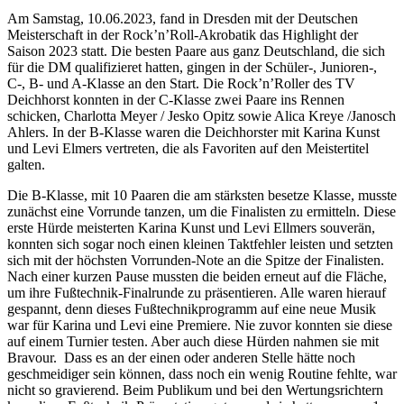
Am Samstag, 10.06.2023, fand in Dresden mit der Deutschen
Meisterschaft in der Rock’n’Roll-Akrobatik das Highlight der
Saison 2023 statt. Die besten Paare aus ganz Deutschland, die sich
für die DM qualifizieret hatten, gingen in der Schüler-, Junioren-,
C-, B- und A-Klasse an den Start. Die Rock’n’Roller des TV
Deichhorst konnten in der C-Klasse zwei Paare ins Rennen
schicken, Charlotta Meyer / Jesko Opitz sowie Alica Kreye /Janosch
Ahlers. In der B-Klasse waren die Deichhorster mit Karina Kunst
und Levi Elmers vertreten, die als Favoriten auf den Meistertitel
galten.
Die B-Klasse, mit 10 Paaren die am stärksten besetze Klasse, musste
zunächst eine Vorrunde tanzen, um die Finalisten zu ermitteln. Diese
erste Hürde meisterten Karina Kunst und Levi Ellmers souverän,
konnten sich sogar noch einen kleinen Taktfehler leisten und setzten
sich mit der höchsten Vorrunden-Note an die Spitze der Finalisten.
Nach einer kurzen Pause mussten die beiden erneut auf die Fläche,
um ihre Fußtechnik-Finalrunde zu präsentieren. Alle waren hierauf
gespannt, denn dieses Fußtechnikprogramm auf eine neue Musik
war für Karina und Levi eine Premiere. Nie zuvor konnten sie diese
auf einem Turnier testen. Aber auch diese Hürden nahmen sie mit
Bravour. Dass es an der einen oder anderen Stelle hätte noch
geschmeidiger sein können, dass noch ein wenig Routine fehlte, war
nicht so gravierend. Beim Publikum und bei den Wertungsrichtern