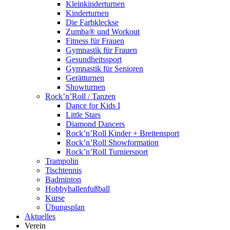
Kleinkinderturnen
Kinderturnen
Die Farbkleckse
Zumba® und Workout
Fitness für Frauen
Gymnastik für Frauen
Gesundheitssport
Gymnastik für Senioren
Gerätturnen
Showturnen
Rock’n’Roll / Tanzen
Dance for Kids I
Little Stars
Diamond Dancers
Rock’n’Roll Kinder + Breitensport
Rock’n’Roll Showformation
Rock’n’Roll Turniersport
Trampolin
Tischtennis
Badminton
Hobbyhallenfußball
Kurse
Übungsplan
Aktuelles
Verein