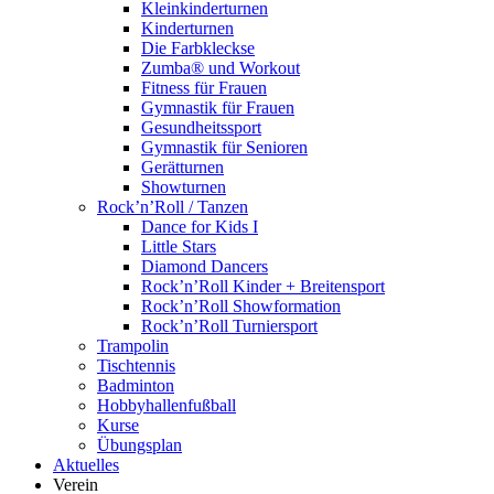
Kleinkinderturnen
Kinderturnen
Die Farbkleckse
Zumba® und Workout
Fitness für Frauen
Gymnastik für Frauen
Gesundheitssport
Gymnastik für Senioren
Gerätturnen
Showturnen
Rock’n’Roll / Tanzen
Dance for Kids I
Little Stars
Diamond Dancers
Rock’n’Roll Kinder + Breitensport
Rock’n’Roll Showformation
Rock’n’Roll Turniersport
Trampolin
Tischtennis
Badminton
Hobbyhallenfußball
Kurse
Übungsplan
Aktuelles
Verein