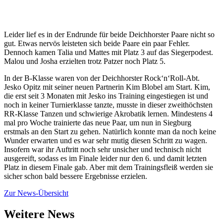
Leider lief es in der Endrunde für beide Deichhorster Paare nicht so
gut. Etwas nervös leisteten sich beide Paare ein paar Fehler.
Dennoch kamen Talia und Mattes mit Platz 3 auf das Siegerpodest.
Malou und Josha erzielten trotz Patzer noch Platz 5.
In der B-Klasse waren von der Deichhorster Rock‘n‘Roll-Abt.
Jesko Opitz mit seiner neuen Partnerin Kim Blobel am Start. Kim,
die erst seit 3 Monaten mit Jesko ins Training eingestiegen ist und
noch in keiner Turnierklasse tanzte, musste in dieser zweithöchsten
RR-Klasse Tanzen und schwierige Akrobatik lernen. Mindestens 4
mal pro Woche trainierte das neue Paar, um nun in Siegburg
erstmals an den Start zu gehen. Natürlich konnte man da noch keine
Wunder erwarten und es war sehr mutig diesen Schritt zu wagen.
Insofern war ihr Auftritt noch sehr unsicher und technisch nicht
ausgereift, sodass es im Finale leider nur den 6. und damit letzten
Platz in diesem Finale gab. Aber mit dem Trainingsfleiß werden sie
sicher schon bald bessere Ergebnisse erzielen.
Zur News-Übersicht
Weitere News