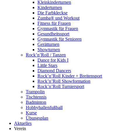
Kleinkinderturnen
Kinderturnen
Die Farbkleckse
Zumba® und Workout
Fitness für Frauen
Gymnastik für Frauen
Gesundheitssport
Gymnastik für Senioren
Gerätturnen
Showturnen
Rock’n’Roll / Tanzen
Dance for Kids I
Little Stars
Diamond Dancers
Rock’n’Roll Kinder + Breitensport
Rock’n’Roll Showformation
Rock’n’Roll Turniersport
Trampolin
Tischtennis
Badminton
Hobbyhallenfußball
Kurse
Übungsplan
Aktuelles
Verein