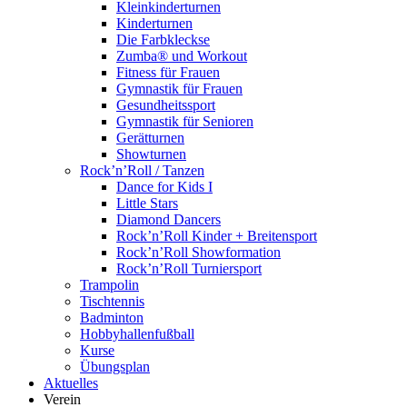
Kleinkinderturnen
Kinderturnen
Die Farbkleckse
Zumba® und Workout
Fitness für Frauen
Gymnastik für Frauen
Gesundheitssport
Gymnastik für Senioren
Gerätturnen
Showturnen
Rock’n’Roll / Tanzen
Dance for Kids I
Little Stars
Diamond Dancers
Rock’n’Roll Kinder + Breitensport
Rock’n’Roll Showformation
Rock’n’Roll Turniersport
Trampolin
Tischtennis
Badminton
Hobbyhallenfußball
Kurse
Übungsplan
Aktuelles
Verein